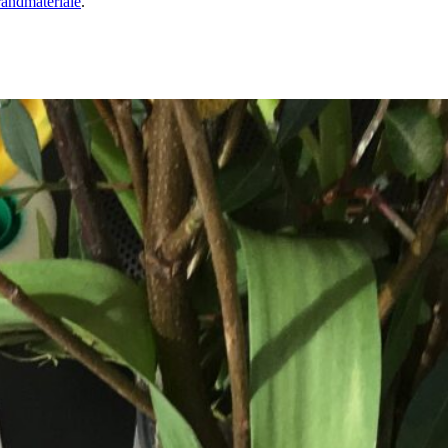
randmateriale
.