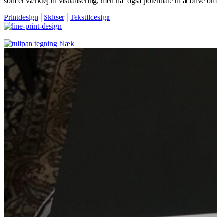
som et værktøj til visualisering, men har også potentiale til at blive o
Printdesign
│
Skitser
│
Tekstildesign