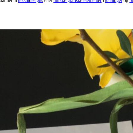
mdannet til
tekstildesigns
eller
unikke grafiske elementer
i
kataloger
og
b