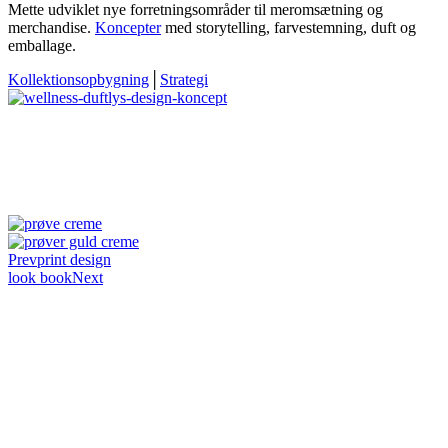
Mette udviklet nye forretningsområder til meromsætning og
merchandise.
Koncepter
med storytelling, farvestemning, duft og
emballage.
Kollektionsopbygning
│
Strategi
Prev
print design
look book
Next
22 60 10 90
Farverstræde 5, 6000 Kolding